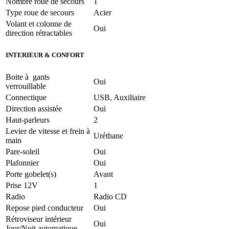
Nombre roue de secours
1
Type roue de secours
Acier
Volant et colonne de
Oui
direction rétractables
INTERIEUR & CONFORT
Boite à gants
Oui
verrouillable
Connectique
USB, Auxiliaire
Direction assistée
Oui
Haut-parleurs
2
Levier de vitesse et frein à
Uréthane
main
Pare-soleil
Oui
Plafonnier
Oui
Porte gobelet(s)
Avant
Prise 12V
1
Radio
Radio CD
Repose pied conducteur
Oui
Rétroviseur intérieur
Oui
Jour/Nuit automatique