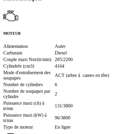
MOTEUR
Alimentation
Autre
Carburant
Diesel
Couple maxi Nm/(tr/min)
285/2200
Cylindrée (cm3)
4164
Mode d'entraînement des
ACT (arbre à cames en tête)
soupapes
Nombre de cylindres
6
Nombre de soupapes par
2
cylindre
Puissance maxi (ch) à
131/3800
tr/mn
Puissance maxi (kW) à
96/3800
tr/mn
Type de moteur
En ligne